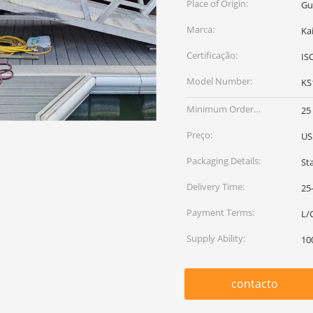
Place of Origin:
Gu
Marca:
Ka
Certificação:
IS
Model Number:
KS
Minimum Order
25
Quantity:
Preço:
US
Packaging Details:
St
Delivery Time:
25
Payment Terms:
L/C
Supply Ability:
10
contacto