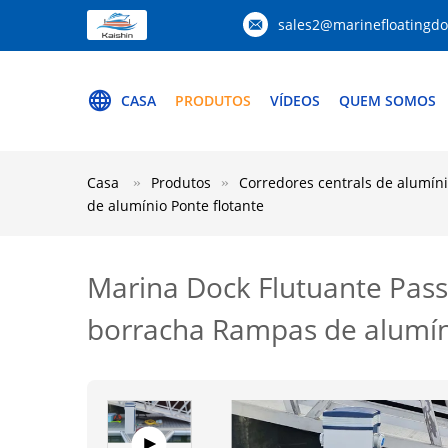
sales2@marinefloatingd
CASA
PRODUTOS
VÍDEOS
QUEM SOMOS
Casa
Produtos
Corredores centrals de alumín
de alumínio Ponte flotante
Marina Dock Flutuante Pas
borracha Rampas de alumín