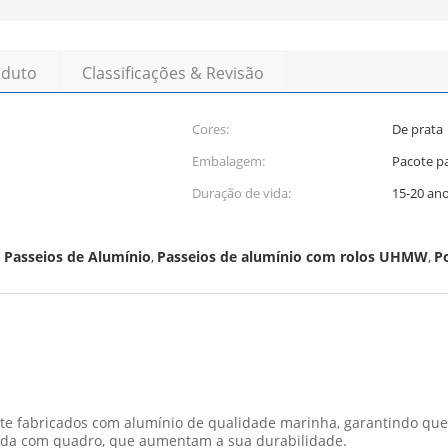
oduto
Classificações & Revisão
Cores:
De prata
Embalagem:
Pacote p
Duração de vida:
15-20 an
 Passeios de Alumínio
Passeios de alumínio com rolos UHMW
P
,
,
te fabricados com alumínio de qualidade marinha, garantindo que
ada com quadro, que aumentam a sua durabilidade.