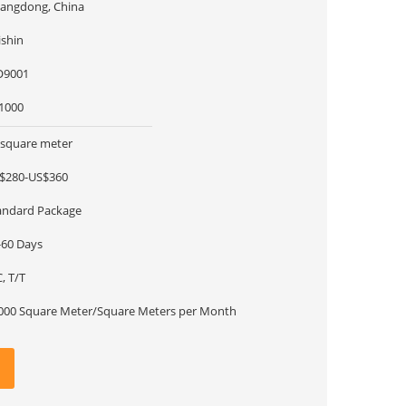
angdong, China
ishin
O9001
1000
 square meter
$280-US$360
andard Package
-60 Days
, T/T
000 Square Meter/Square Meters per Month