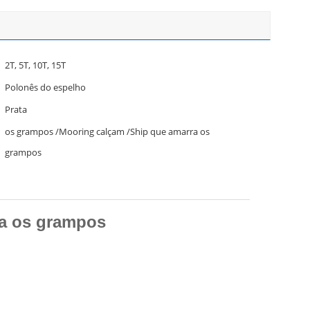
2T, 5T, 10T, 15T
Polonês do espelho
Prata
os grampos /Mooring calçam /Ship que amarra os
grampos
ra os grampos