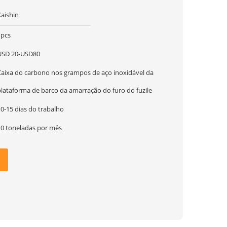
Kaishin
1pcs
USD 20-USD80
Caixa do carbono nos grampos de aço inoxidável da
plataforma de barco da amarração do furo do fuzile
0-15 dias do trabalho
10 toneladas por mês