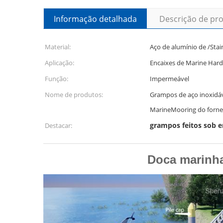
Informação detalhada
Descrição de pr
Material:
Aço de alumínio de /Stai
Aplicação:
Encaixes de Marine Har
Função:
Impermeável
Nome de produtos:
Grampos de aço inoxidáv
MarineMooring do forne
grampos feitos sob 
Destacar:
Doca marinha