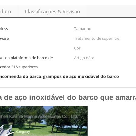
oduto
Classificações & Revisão
nless
Tamanho:
dware
Tratamento de superfície:
Cor:
el da plataforma de barco de
Artigo não:
cedor 316 superiores
encomenda do barco
grampos de aço inoxidável do barco
,
 de aço inoxidável do barco que amar