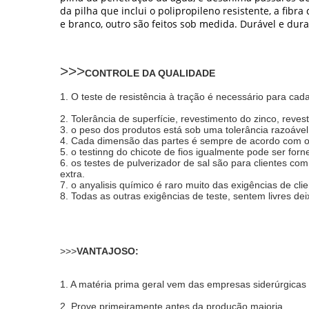
da pilha que inclui o polipropileno resistente, a fib
e branco, outro são feitos sob medida. Durável e dur
>>>
CONTROLE DA QUALIDADE
1. O teste de resistência à tração é necessário para ca
2. Tolerância de superfície, revestimento do zinco, reve
3. o peso dos produtos está sob uma tolerância razoável
4. Cada dimensão das partes é sempre de acordo com o d
5. o testinng do chicote de fios igualmente pode ser forn
6. os testes de pulverizador de sal são para clientes co
extra.
7. o anyalisis químico é raro muito das exigências de cli
8. Todas as outras exigências de teste, sentem livres de
>>>
VANTAJOSO:
1. A matéria prima geral vem das empresas siderúrgicas
2. Prove primeiramente antes da produção maioria.