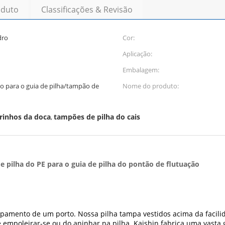
oduto
Classificações & Revisão
dro
Cor:
Aplicação:
Embalagem:
Nome do produto:
rinhos da doca
tampões de pilha do cais
,
 pilha do PE para o guia de pilha do pontão de flutuação
pamento de um porto. Nossa pilha tampa vestidos acima da facilid
e empoleirar-se ou do aninhar na pilha. Kaishin fabrica uma vas