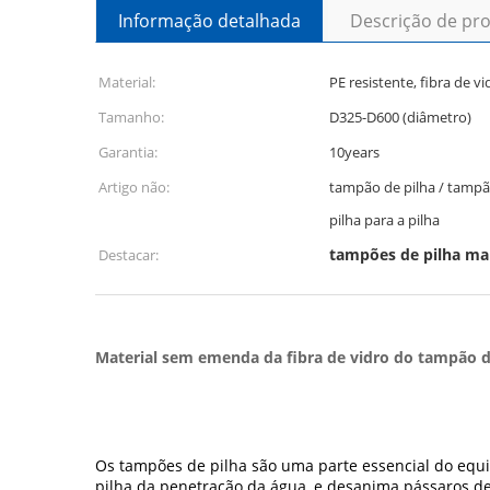
Informação detalhada
Descrição de pr
Material:
PE resistente, fibra de vi
Tamanho:
D325-D600 (diâmetro)
Garantia:
10years
Artigo não:
tampão de pilha / tampão para o guia de pilha/tampão de
pilha para a pilha
tampões de pilha ma
Destacar:
Material sem emenda da fibra de vidro do tampão de
Os tampões de pilha são uma parte essencial do equi
pilha da penetração da água, e desanima pássaros d