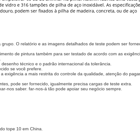
ra de vidro e 316 tampões de pilha de aço inoxidável. As especifica
adouro, podem ser fixados à pilha de madeira, concreta, ou de aço
da grupo. O relatório e as imagens detalhados de teste podem ser forn
stimento de pintura também para ser testado de acordo com as exigência
.
esenho técnico e o padrão internacional da tolerância.
ecido se você prefere.
m a exigência a mais restrita do controle da qualidade, atenção do pag
entes, pode ser fornecido, igualmente precisa cargas de teste extra.
ixar-nos saber. far-nos-á tão pode apoiar seu negócio sempre.
 do tope 10 em China.