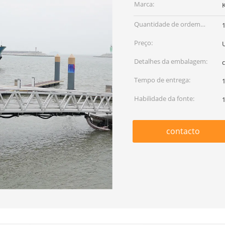
Marca:
Quantidade de ordem
mínima:
Preço:
Detalhes da embalagem:
Tempo de entrega:
1
Habilidade da fonte:
contacto