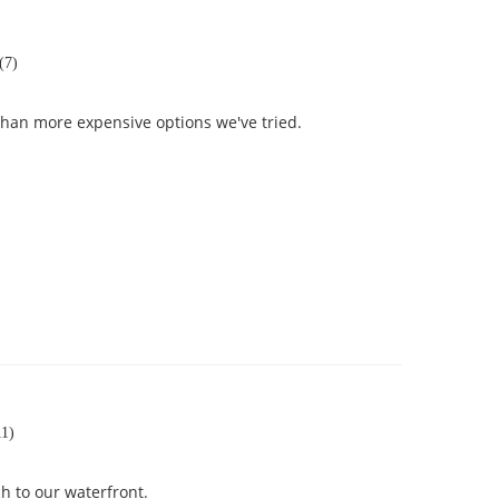
(7)
 than more expensive options we've tried.
11)
h to our waterfront.