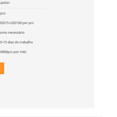
Kaishin
1pcs
USD15-USD100 per pcs
como necessário
0-15 dias do trabalho
10000pcs por mês