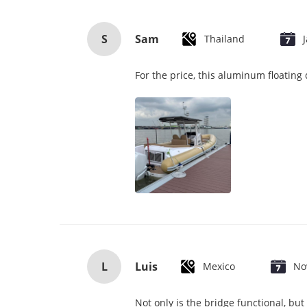
S
Sam
Thailand
For the price, this aluminum floating
L
Luis
Mexico
No
Not only is the bridge functional, bu