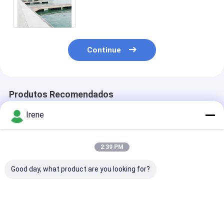
emenda do PE para o pontão de
flutuação do guia de pilha
Continue
Produtos Recomendados
Irene
2:39 PM
Good day, what product are you looking for?
Porto do tampão de
Tampões de
Tampão de pil
pilha do PE de
empilhamento
plástico da do
Rotomolding do
plásticos da fibra de
porto
chapéu da pilha do
vidro resistente do
PE da tampa de
PE para Marine Dock