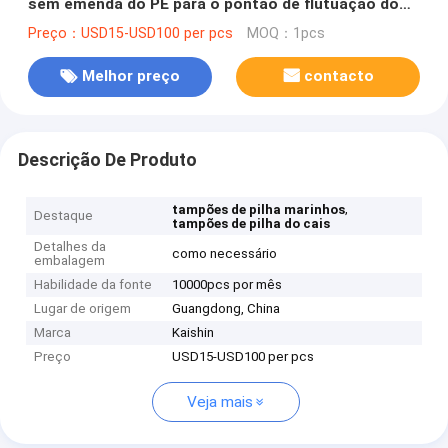
sem emenda do PE para o pontão de flutuação do
guia de pilha
Preço：USD15-USD100 per pcs
MOQ：1pcs
Melhor preço
contacto
Descrição De Produto
,
tampões de pilha marinhos
Destaque
tampões de pilha do cais
Detalhes da
como necessário
embalagem
Habilidade da fonte
10000pcs por mês
Lugar de origem
Guangdong, China
Marca
Kaishin
Preço
USD15-USD100 per pcs
Veja mais