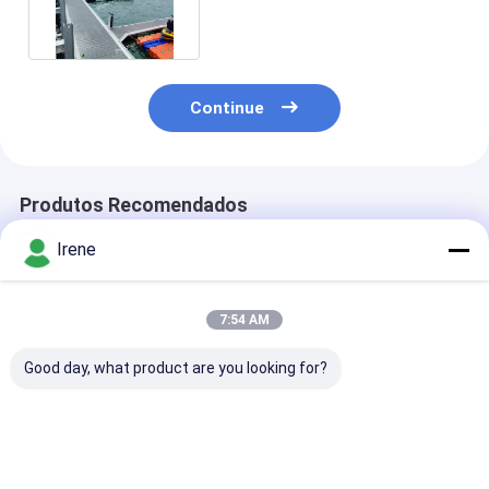
Aluminum Marine Dock
Continue
Produtos Recomendados
Irene
7:54 AM
Good day, what product are you looking for?
Doca Flutuante
Montagem Fácil,
Plataforma
Personalizável para
Resistente a UV e
Flutuante de L
Iates com Liga de
Água Salgada,
Alumínio 6061
Alumínio 6061,
Dimensões
Marinho com D
Capacidade de Carga
Personalizáveis,
Modular e