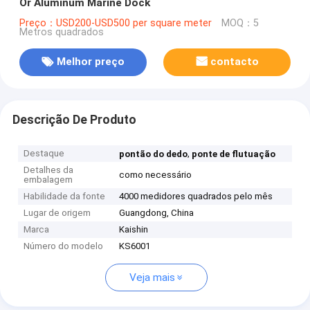
Or Aluminum Marine Dock
Preço：USD200-USD500 per square meter
MOQ：5
Metros quadrados
Melhor preço
contacto
Descrição De Produto
Destaque
,
pontão do dedo
ponte de flutuação
Detalhes da
como necessário
embalagem
Habilidade da fonte
4000 medidores quadrados pelo mês
Lugar de origem
Guangdong, China
Marca
Kaishin
Número do modelo
KS6001
Veja mais